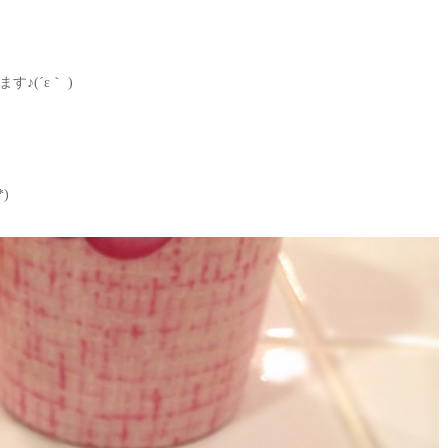
(´ε｀ )
)