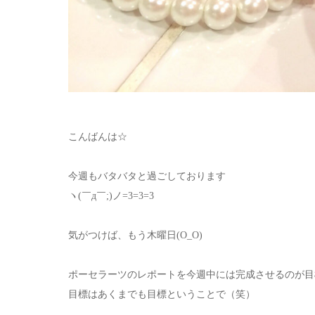
こんばんは☆
今週もバタバタと過ごしております
ヽ(￣д￣;)ノ=3=3=3
気がつけば、もう木曜日(O_O)
ポーセラーツのレポートを今週中には完成させるのが目
目標はあくまでも目標ということで（笑）