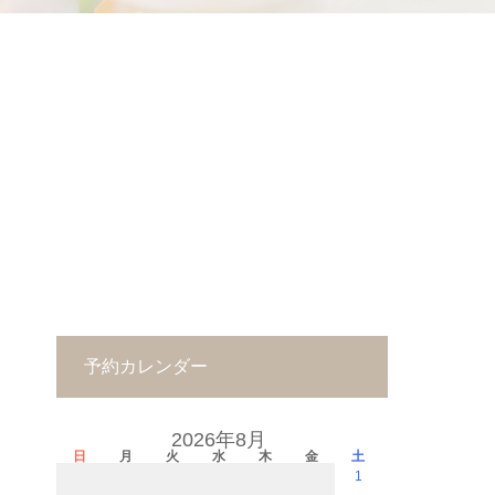
予約カレンダー
2026年8月
日
月
火
水
木
金
土
1
－