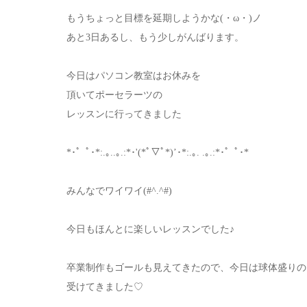
もうちょっと目標を延期しようかな(・ω・)ノ
あと3日あるし、もう少しがんばります。
今日はパソコン教室はお休みを
頂いてポーセラーツの
レッスンに行ってきました
*･゜ﾟ･*:.｡..｡.:*･'(*ﾟ▽ﾟ*)’･*:.｡. .｡.:*･゜ﾟ･*
みんなでワイワイ(#^.^#)
今日もほんとに楽しいレッスンでした♪
卒業制作もゴールも見えてきたので、今日は球体盛りの
受けてきました♡