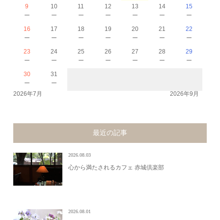
9
10
11
12
13
14
15
－
－
－
－
－
－
－
16
17
18
19
20
21
22
－
－
－
－
－
－
－
23
24
25
26
27
28
29
－
－
－
－
－
－
－
30
31
－
－
2026年7月
2026年9月
最近の記事
2026.08.03
心から満たされるカフェ 赤城倶楽部
2026.08.01