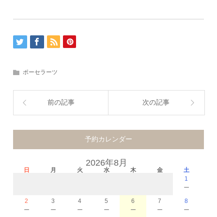
ポーセラーツ
前の記事
次の記事
予約カレンダー
2026年8月
日
月
火
水
木
金
土
1
－
2
3
4
5
6
7
8
－
－
－
－
－
－
－