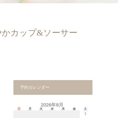
やかカップ&ソーサー
予約カレンダー
2026年8月
日
月
火
水
木
金
土
1
－