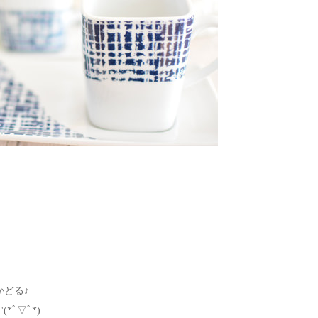
かどる♪
*ﾟ▽ﾟ*)