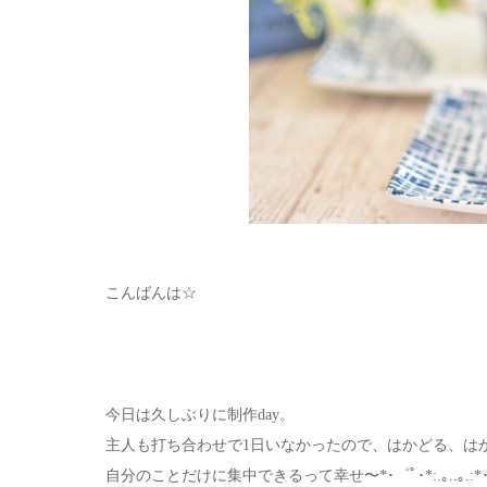
こんばんは☆
今日は久しぶりに制作day。
主人も打ち合わせで1日いなかったので、はかどる、は
自分のことだけに集中できるって幸せ〜*･゜ﾟ･*:.｡..｡.:*･'(