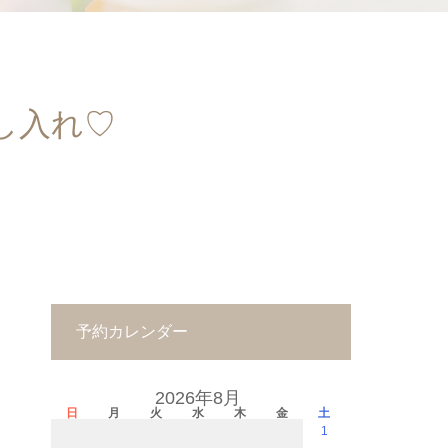
し入れ♡
予約カレンダー
2026年8月
日
月
火
水
木
金
土
1
－