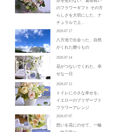
赤を使わない、還暦祝い
のフラワーギフト その方
らしさを大切にした、ナ
チュラルで上...
2026.07.17
八方池で出会った、自然
がくれた贈りもの
2026.07.14
花がつないでくれた、幸
せな一日
2026.07.12
トイレに小さな幸せを。
イエローのプリザーブド
フラワーアレンジ
2026.07.07
想いを花にのせて、一輪