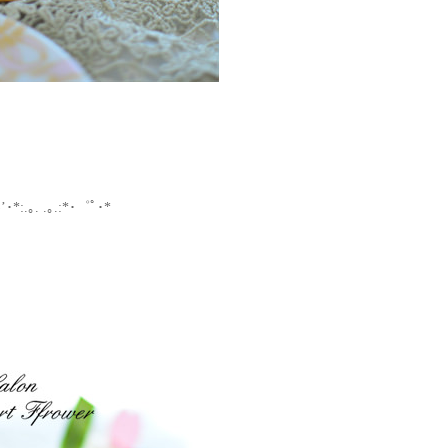
.｡. .｡.:*･゜ﾟ･*