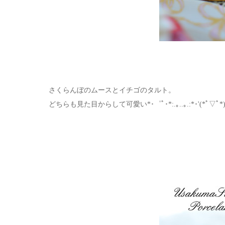
さくらんぼのムースとイチゴのタルト。
どちらも見た目からして可愛い*･゜ﾟ･*:.｡..｡.:*･'(*ﾟ▽ﾟ*)’･*: