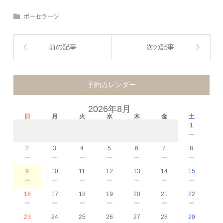
ポーセラーツ
前の記事
次の記事
予約カレンダー
2026年8月
日
月
火
水
木
金
土
1
－
2
3
4
5
6
7
8
－
－
－
－
－
－
－
9
10
11
12
13
14
15
－
－
－
－
－
－
－
16
17
18
19
20
21
22
－
－
－
－
－
－
－
23
24
25
26
27
28
29