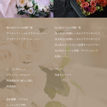
ギャラリー全
て
フラワーアレンジメン
フラワーアレ
個人向けコース内要一覧
法人向けコース内要一覧
ト
ンジメント
アーティフィシャルフラワーレッスン
法人向けの定期レンタルフラワーサービス
プリザーブドフラワーレッスン
法人向けの定期レンタルフラワーサービス
法人向けディスプレイ設置サービスプラン
法人向けイベント企画・ワークショップ・
出張レッスン
レッスンポリシー
ブログ
プライバシーポリシー
写真ギャラリー
特定商取引に基づく表記
利用規約
会社概要・アクセス
レッスンのご予約