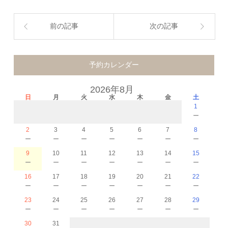
前の記事
次の記事
予約カレンダー
2026年8月
日
月
火
水
木
金
土
1
－
2
3
4
5
6
7
8
－
－
－
－
－
－
－
9
10
11
12
13
14
15
－
－
－
－
－
－
－
16
17
18
19
20
21
22
－
－
－
－
－
－
－
23
24
25
26
27
28
29
－
－
－
－
－
－
－
30
31