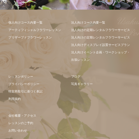
個人向けコース内要一覧
法人向けコース内要一覧
アーティフィシャルフラワーレッスン
法人向けの定期レンタルフラワーサービス
フラワーアレ
プリザーブドフラワーレッスン
法人向けの定期レンタルフラワーサービス
ンジメント
法人向けディスプレイ設置サービスプラン
法人向けイベント企画・ワークショップ・
出張レッスン
レッスンポリシー
ブログ
プライバシーポリシー
写真ギャラリー
特定商取引に基づく表記
利用規約
会社概要・アクセス
レッスンのご予約
お問い合わせ