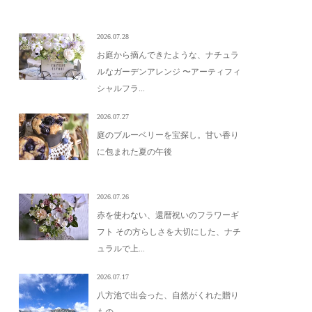
2026.07.28
お庭から摘んできたような、ナチュラ
ルなガーデンアレンジ 〜アーティフィ
シャルフラ...
2026.07.27
庭のブルーベリーを宝探し。甘い香り
に包まれた夏の午後
2026.07.26
赤を使わない、還暦祝いのフラワーギ
フト その方らしさを大切にした、ナチ
ュラルで上...
2026.07.17
八方池で出会った、自然がくれた贈り
もの