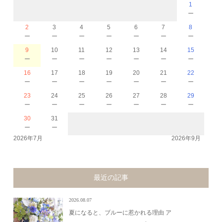
1
－
2
3
4
5
6
7
8
－
－
－
－
－
－
－
9
10
11
12
13
14
15
－
－
－
－
－
－
－
16
17
18
19
20
21
22
－
－
－
－
－
－
－
23
24
25
26
27
28
29
－
－
－
－
－
－
－
30
31
－
－
2026年7月
2026年9月
最近の記事
2026.08.07
夏になると、ブルーに惹かれる理由 ア