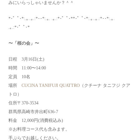
みにいらっしゃいませんか？＾＾
*･゜ﾟ･*:.｡..｡.:*･･*:.｡. .｡.:*･゜ﾟ･**･゜ﾟ･*:.｡..｡.:*･･*:.｡.
.｡.:*･゜ﾟ･*
〜「桜の会」〜
日程 3月16日(土)
時間 11:00〜14:00
定員 10名
場所
CUCINA TANIFUJI QUATTRO
（クチーナ タニフジ クア
トロ）
住所〒370-3534
群馬県高崎市井出町636-7
料金 12,000円(消費税込み)
※お料理コース代も含みます。
手ぶらでお越しください。