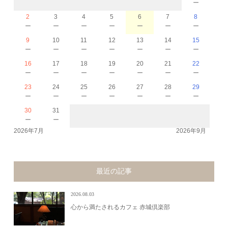
－
2
3
4
5
6
7
8
－
－
－
－
－
－
－
9
10
11
12
13
14
15
－
－
－
－
－
－
－
16
17
18
19
20
21
22
－
－
－
－
－
－
－
23
24
25
26
27
28
29
－
－
－
－
－
－
－
30
31
－
－
2026年7月
2026年9月
最近の記事
2026.08.03
心から満たされるカフェ 赤城倶楽部