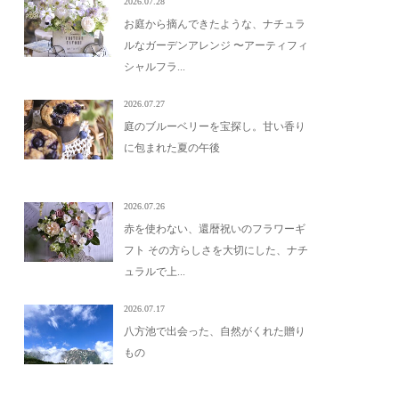
2026.07.28
お庭から摘んできたような、ナチュラ
ルなガーデンアレンジ 〜アーティフィ
シャルフラ...
2026.07.27
庭のブルーベリーを宝探し。甘い香り
に包まれた夏の午後
2026.07.26
赤を使わない、還暦祝いのフラワーギ
フト その方らしさを大切にした、ナチ
ュラルで上...
2026.07.17
八方池で出会った、自然がくれた贈り
もの