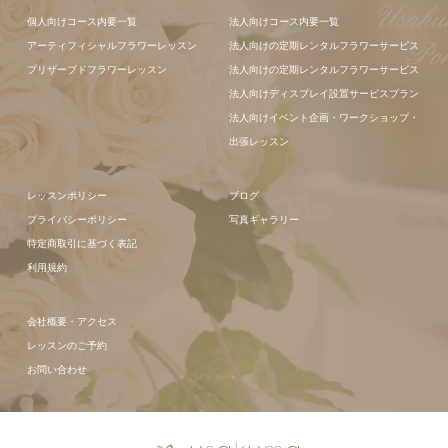
フラワーアレ
フラワーアレ
個人向けコース内要一覧
法人向けコース内要一覧
ンジメント
ンジメント
アーティフィシャルフラワーレッスン
法人向けの定期レンタルフラワーサービス
プリザーブドフラワーレッスン
法人向けの定期レンタルフラワーサービス
法人向けディスプレイ設置サービスプラン
法人向けイベント企画・ワークショップ・
出張レッスン
レッスンポリシー
ブログ
プライバシーポリシー
写真ギャラリー
特定商取引に基づく表記
利用規約
会社概要・アクセス
レッスンのご予約
お問い合わせ