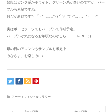
普段はピンク系かホワイト、グリーン系が多いのですが、パー
プルも素敵ですね。
何だか新鮮です*･゜ﾟ･*:.｡..｡.:*･'(*ﾟ▽ﾟ*)’･*:.｡. .｡.:*･゜ﾟ･*
実はポーセラーツでもパープルで作成予定。
パープルが気になるお年頃なのかしら・・・ε-(´∀｀; )
母の日のアレンジもサンプルも考え中。
みなさま、お楽しみに♪
アーティフィシャルフラワー