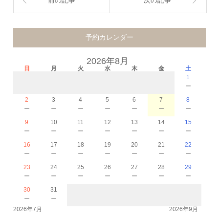
前の記事
次の記事
予約カレンダー
2026年8月
日
月
火
水
木
金
土
1
－
2
3
4
5
6
7
8
－
－
－
－
－
－
－
9
10
11
12
13
14
15
－
－
－
－
－
－
－
16
17
18
19
20
21
22
－
－
－
－
－
－
－
23
24
25
26
27
28
29
－
－
－
－
－
－
－
30
31
－
－
2026年7月
2026年9月