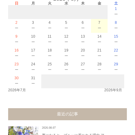
日
月
火
水
木
金
土
1
－
2
3
4
5
6
7
8
－
－
－
－
－
－
－
9
10
11
12
13
14
15
－
－
－
－
－
－
－
16
17
18
19
20
21
22
－
－
－
－
－
－
－
23
24
25
26
27
28
29
－
－
－
－
－
－
－
30
31
－
－
2026年7月
2026年9月
最近の記事
2026.08.07