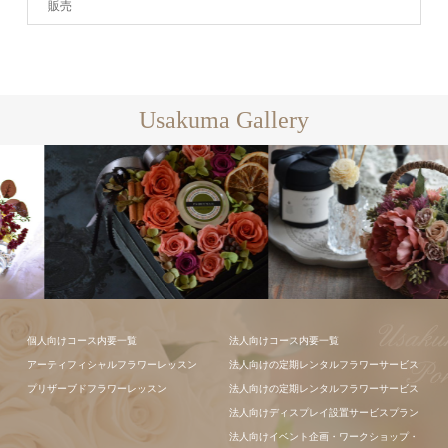
販売
Usakuma Gallery
フラワーアレ
フラワーアレ
個人向けコース内要一覧
法人向けコース内要一覧
ンジメント
ンジメント
アーティフィシャルフラワーレッスン
法人向けの定期レンタルフラワーサービス
プリザーブドフラワーレッスン
法人向けの定期レンタルフラワーサービス
法人向けディスプレイ設置サービスプラン
法人向けイベント企画・ワークショップ・